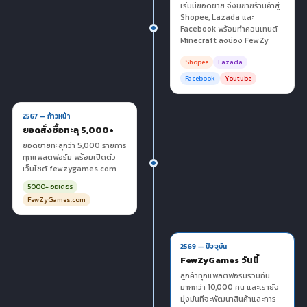
เริ่มมียอดขาย จึงขยายร้านค้าสู่
Shopee, Lazada และ
Facebook พร้อมทำคอนเทนต์
Minecraft ลงช่อง FewZy
Shopee
Lazada
Facebook
Youtube
2567 — ก้าวหน้า
ยอดสั่งซื้อทะลุ 5,000+
ยอดขายทะลุกว่า 5,000 รายการ
ทุกแพลตฟอร์ม พร้อมเปิดตัว
เว็บไซต์ fewzygames.com
5000+ ออเดอร์
FewZyGames.com
2569 — ปัจจุบัน
FewZyGames วันนี้
ลูกค้าทุกแพลตฟอร์มรวมกัน
มากกว่า 10,000 คน และเรายัง
มุ่งมั่นที่จะพัฒนาสินค้าและการ