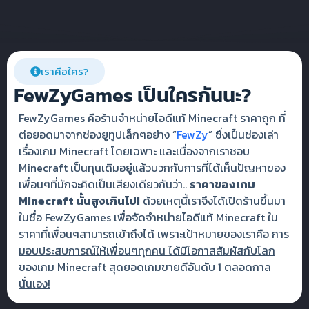
เราคือใคร?
FewZyGames เป็นใครกันนะ?
FewZyGames คือร้านจำหน่ายไอดีแท้ Minecraft ราคาถูก ที่
ต่อยอดมาจากช่องยูทูปเล็กๆอย่าง “
FewZy
” ซึ่งเป็นช่องเล่า
เรื่องเกม Minecraft โดยเฉพาะ และเนื่องจากเราชอบ
Minecraft เป็นทุนเดิมอยู่แล้วบวกกับการที่ได้เห็นปัญหาของ
เพื่อนๆที่มักจะคิดเป็นเสียงเดียวกันว่า..
ราคาของเกม
Minecraft นั้นสูงเกินไป!
ด้วยเหตุนี้เราจึงได้เปิดร้านขึ้นมา
ในชื่อ FewZyGames เพื่อจัดจำหน่ายไอดีแท้ Minecraft ใน
ราคาที่เพื่อนๆสามารถเข้าถึงได้ เพราะเป้าหมายของเราคือ
การ
มอบประสบการณ์ให้เพื่อนๆทุกคน ได้มีโอกาสสัมผัสกับโลก
ของเกม Minecraft สุดยอดเกมขายดีอันดับ 1 ตลอดกาล
นั่นเอง!