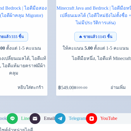
and Bedrock | ไอดีมือสอง
Minecraft Java and Bedrock | ไอดีมือหนึ
 (ไอดีผ้าคลุม Migrator)
เปลี่ยนเมลได้ (ไอดีใหม่ยังไม่ตั้งชื่อ 
ไม่มีประวัติการเล่น)
ายแล้ว 555 ชิ้น
🔥 ขายแล้ว 1145 ชิ้น
.00
ตั้งแต่ 1-5 คะแนน
ให้คะแนน
5.00
ตั้งแต่ 1-5 คะแนน
องเปลี่ยนเมลได้
,
ไอดีแท้
ไอดีมือหนึ่ง
,
ไอดีแท้ Minecraft
,
ไอดีแท้มายคราฟมีผ้า
คลุม
หยิบใส่ตะกร้า
อ่านเพิ่ม
฿
549.00
฿
599.00
Original
Current
price
price
was:
is:
.
.
฿599.00.
฿549.00.
book
Line
Email
Telegram
YouTube
บไซต์จำหน่ายไอดี