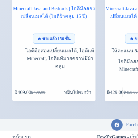
Minecraft Java and Bedrock | ไอดีมือสอง
Minecraft Java 
เปลี่ยนเมลได้ (ไอดีผ้าคลุม 15 ปี)
เปลี่ยนเมลได้
🔥 ขายแล้ว 156 ชิ้น
🔥 ข
ไอดีมือสองเปลี่ยนเมลได้
,
ไอดีแท้
ให้คะแนน
5
Minecraft
,
ไอดีแท้มายคราฟมีผ้า
ไอดีมือส
คลุม
Minecraft
หยิบใส่ตะกร้า
฿
469.00
฿
429.00
฿
499.00
฿
459.00
Original
Current
Original
Current
price
price
price
price
was:
is:
was:
is:
฿499.00.
฿469.00.
฿459.00
฿429.00
Face
หน้าแรก
FewZyGames
- เว็