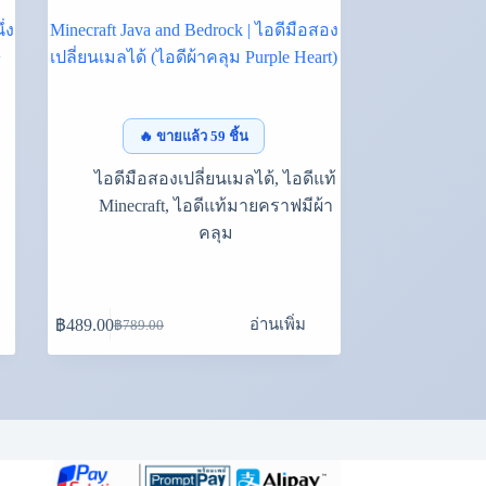
่ง
Minecraft Java and Bedrock | ไอดีมือสอง
+
เปลี่ยนเมลได้ (ไอดีผ้าคลุม Purple Heart)
🔥 ขายแล้ว 59 ชิ้น
ไอดีมือสองเปลี่ยนเมลได้
,
ไอดีแท้
Minecraft
,
ไอดีแท้มายคราฟมีผ้า
คลุม
อ่านเพิ่ม
฿
489.00
฿
789.00
Original
Current
price
price
was:
is:
฿789.00.
฿489.00.